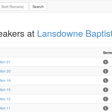
eakers at
Lansdowne Baptis
Serm
tion 21
1
tion 20
1
tion 19
1
tion 15
1
tion 12
1
tion 11
1