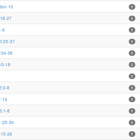
tion 10
1
:18-27
1
4-9
1
0:25-37
1
:34-38
1
10-18
1
1
:3-8
1
7-14
1
5:1-8
1
1:25-30
1
:15-26
1