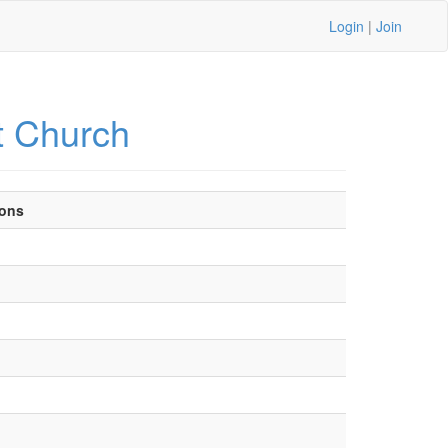
Login
|
Join
t Church
ons