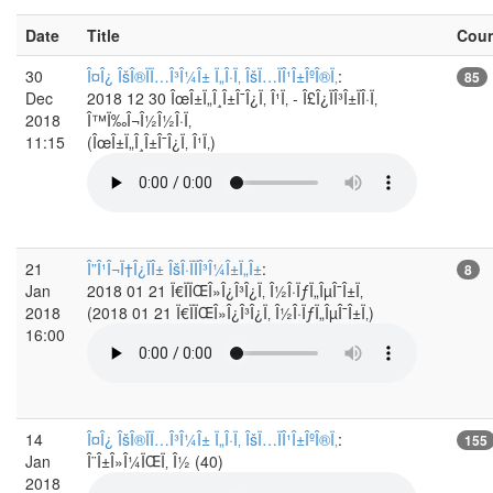
Date
Title
Cou
30
Î¤Î¿ ÎšÎ®ÏÏ…Î³Î¼Î± Ï„Î·Ï‚ ÎšÏ…ÏÎ¹Î±ÎºÎ®Ï‚
:
85
Dec
2018 12 30 ÎœÎ±Ï„Î¸Î±Î¯Î¿Ï‚ Î¹Ï‚ - Î£Î¿ÏÎ³Î±ÏÎ·Ï‚
2018
Î™Ï‰Î¬Î½Î½Î·Ï‚
11:15
(ÎœÎ±Ï„Î¸Î±Î¯Î¿Ï‚ Î¹Ï‚)
21
Î”Î¹Î¬Ï†Î¿ÏÎ± ÎšÎ·ÏÏÎ³Î¼Î±Ï„Î±
:
8
Jan
2018 01 21 Ï€ÏÏŒÎ»Î¿Î³Î¿Ï‚ Î½Î·ÏƒÏ„ÎµÎ¯Î±Ï‚
2018
(2018 01 21 Ï€ÏÏŒÎ»Î¿Î³Î¿Ï‚ Î½Î·ÏƒÏ„ÎµÎ¯Î±Ï‚)
16:00
14
Î¤Î¿ ÎšÎ®ÏÏ…Î³Î¼Î± Ï„Î·Ï‚ ÎšÏ…ÏÎ¹Î±ÎºÎ®Ï‚
:
155
Jan
Î¨Î±Î»Î¼ÏŒÏ‚ Î½ (40)
2018