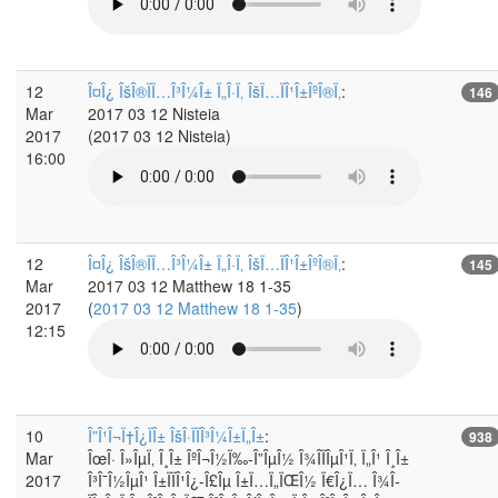
12
Î¤Î¿ ÎšÎ®ÏÏ…Î³Î¼Î± Ï„Î·Ï‚ ÎšÏ…ÏÎ¹Î±ÎºÎ®Ï‚
:
146
Mar
2017 03 12 Nisteia
2017
(2017 03 12 Nisteia)
16:00
12
Î¤Î¿ ÎšÎ®ÏÏ…Î³Î¼Î± Ï„Î·Ï‚ ÎšÏ…ÏÎ¹Î±ÎºÎ®Ï‚
:
145
Mar
2017 03 12 Matthew 18 1-35
2017
(
2017 03 12 Matthew 18 1-35
)
12:15
10
Î”Î¹Î¬Ï†Î¿ÏÎ± ÎšÎ·ÏÏÎ³Î¼Î±Ï„Î±
:
938
Mar
ÎœÎ· Î»ÎµÏ‚ Î¸Î± ÎºÎ¬Î½Ï‰-Î”ÎµÎ½ Î¾Î­ÏÎµÎ¹Ï‚ Ï„Î¹ Î¸Î±
2017
Î³Î¯Î½ÎµÎ¹ Î±ÏÏÎ¹Î¿-Î£Îµ Î±Ï…Ï„ÏŒÎ½ Ï€Î¿Ï… Î¾Î­