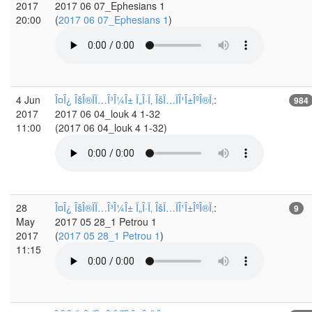
2017
2017 06 07_Ephesians 1
20:00
(
2017 06 07_Ephesians 1
)
4 Jun
Î¤Î¿ ÎšÎ®ÏÏ…Î³Î¼Î± Ï„Î·Ï‚ ÎšÏ…ÏÎ¹Î±ÎºÎ®Ï‚
:
984
2017
2017 06 04_louk 4 1-32
11:00
(2017 06 04_louk 4 1-32)
28
Î¤Î¿ ÎšÎ®ÏÏ…Î³Î¼Î± Ï„Î·Ï‚ ÎšÏ…ÏÎ¹Î±ÎºÎ®Ï‚
:
9
May
2017 05 28_1 Petrou 1
2017
(
2017 05 28_1 Petrou 1
)
11:15