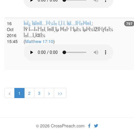
16
Î¤Î¿ ÎšÎ®ÏÏ…Î³Î¼Î± Ï„Î·Ï‚ ÎšÏ…ÏÎ¹Î±ÎºÎ®Ï‚
:
797
Oct
ÎŸ Î—Î»Î¯Î±Ï‚ Î®ÏÎ¸Îµ ÎºÎ±Î¹ Î´ÎµÎ½ ÎµÎ³Î½ÏŽÏÎ¹ÏƒÎ±Î½
2016
Î±Ï…Ï„ÏŒÎ½
15:45
(
Matthew 17:10
)
<
1
2
3
>
>>
© 2026 CrossPreach.com