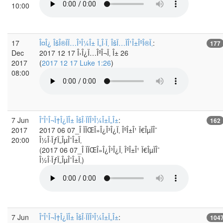
10:00
17
Î¤Î¿ ÎšÎ®ÏÏ…Î³Î¼Î± Ï„Î·Ï‚ ÎšÏ…ÏÎ¹Î±ÎºÎ®Ï‚
:
177
Dec
2017 12 17 Î›Î¿Ï…ÎºÎ¬Ï‚ Î± 26
2017
(
2017 12 17 Luke 1:26
)
08:00
7 Jun
Î”Î¹Î¬Ï†Î¿ÏÎ± ÎšÎ·ÏÏÎ³Î¼Î±Ï„Î±
:
162
2017
2017 06 07_Î ÏÏŒÎ»Î¿Î³Î¿Ï‚ ÎºÎ±Î¹ Ï€ÎµÏÎ¯
20:00
Î½Î·ÏƒÏ„ÎµÎ¯Î±Ï‚
(2017 06 07_Î ÏÏŒÎ»Î¿Î³Î¿Ï‚ ÎºÎ±Î¹ Ï€ÎµÏÎ¯
Î½Î·ÏƒÏ„ÎµÎ¯Î±Ï‚)
7 Jun
Î”Î¹Î¬Ï†Î¿ÏÎ± ÎšÎ·ÏÏÎ³Î¼Î±Ï„Î±
:
104