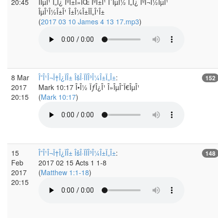
20:45
ÏÎµÎ¹ Ï„Î¿ ÎºÎ±Î»ÏŒ ÎºÎ±Î¹ Î´ÎµÎ½ Ï„Î¿ ÎºÎ¬Î½ÎµÎ¹
ÎµÎ¹Î½Î±Î¹ Î±Î¼Î±ÏÏ„Î¹Î±
(
2017 03 10 James 4 13 17.mp3
)
8 Mar
Î”Î¹Î¬Ï†Î¿ÏÎ± ÎšÎ·ÏÏÎ³Î¼Î±Ï„Î±
:
152
2017
Mark 10:17 Î•Î½ ÏƒÎ¿Î¹ Î»ÎµÎ¯Ï€ÎµÎ¹
20:15
(
Mark 10:17
)
15
Î”Î¹Î¬Ï†Î¿ÏÎ± ÎšÎ·ÏÏÎ³Î¼Î±Ï„Î±
:
148
Feb
2017 02 15 Acts 1 1-8
2017
(
Matthew 1:1-18
)
20:15