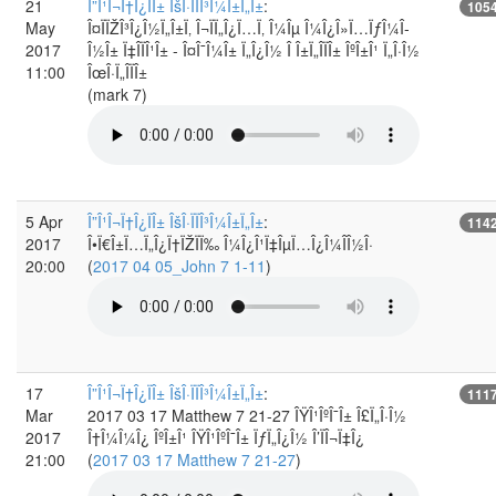
21
Î”Î¹Î¬Ï†Î¿ÏÎ± ÎšÎ·ÏÏÎ³Î¼Î±Ï„Î±
:
105
May
Î¤ÏÏŽÎ³Î¿Î½Ï„Î±Ï‚ Î¬ÏÏ„Î¿Ï…Ï‚ Î¼Îµ Î¼Î¿Î»Ï…ÏƒÎ¼Î­
2017
Î½Î± Ï‡Î­ÏÎ¹Î± - Î¤Î¯Î¼Î± Ï„Î¿Î½ Î Î±Ï„Î­ÏÎ± ÎºÎ±Î¹ Ï„Î·Î½
11:00
ÎœÎ·Ï„Î­ÏÎ±
(mark 7)
5 Apr
Î”Î¹Î¬Ï†Î¿ÏÎ± ÎšÎ·ÏÏÎ³Î¼Î±Ï„Î±
:
114
2017
Î•Ï€Î±Ï…Ï„Î¿Ï†ÏŽÏÏ‰ Î¼Î¿Î¹Ï‡ÎµÏ…Î¿Î¼Î­Î½Î·
20:00
(
2017 04 05_John 7 1-11
)
17
Î”Î¹Î¬Ï†Î¿ÏÎ± ÎšÎ·ÏÏÎ³Î¼Î±Ï„Î±
:
111
Mar
2017 03 17 Matthew 7 21-27 ÎŸÎ¹ÎºÎ¯Î± Î£Ï„Î·Î½
2017
Î†Î¼Î¼Î¿ ÎºÎ±Î¹ ÎŸÎ¹ÎºÎ¯Î± ÏƒÏ„Î¿Î½ Î’ÏÎ¬Ï‡Î¿
21:00
(
2017 03 17 Matthew 7 21-27
)