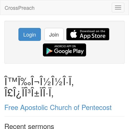
CrossPreach
Toggl
naviga
Login
Join
Î™Ï‰Î¬Î½Î½Î·Ï‚
Î£Î¿ÏÎ³Î±ÏÎ·Ï‚
Free Apostolic Church of Pentecost
Recent sermons