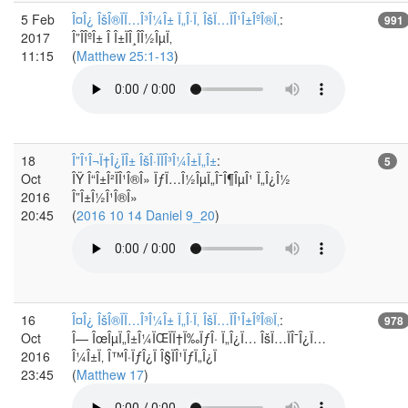
5 Feb
Î¤Î¿ ÎšÎ®ÏÏ…Î³Î¼Î± Ï„Î·Ï‚ ÎšÏ…ÏÎ¹Î±ÎºÎ®Ï‚
:
991
2017
Î”Î­ÎºÎ± Î Î±ÏÎ¸Î­Î½ÎµÏ‚
11:15
(
Matthew 25:1-13
)
18
Î”Î¹Î¬Ï†Î¿ÏÎ± ÎšÎ·ÏÏÎ³Î¼Î±Ï„Î±
:
5
Oct
ÎŸ Î“Î±Î²ÏÎ¹Î®Î» ÏƒÏ…Î½ÎµÏ„Î¯Î¶ÎµÎ¹ Ï„Î¿Î½
2016
Î”Î±Î½Î¹Î®Î»
20:45
(
2016 10 14 Daniel 9_20
)
16
Î¤Î¿ ÎšÎ®ÏÏ…Î³Î¼Î± Ï„Î·Ï‚ ÎšÏ…ÏÎ¹Î±ÎºÎ®Ï‚
:
978
Oct
Î— ÎœÎµÏ„Î±Î¼ÏŒÏÏ†Ï‰ÏƒÎ· Ï„Î¿Ï… ÎšÏ…ÏÎ¯Î¿Ï…
2016
Î¼Î±Ï‚ Î™Î·ÏƒÎ¿Ï Î§ÏÎ¹ÏƒÏ„Î¿Ï
23:45
(
Matthew 17
)