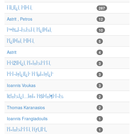
Î Î­Ï„ÏÎ¿Ï‚ Î”Î­Î²Î·Ï‚
287
Astrit , Petros
12
Î™Ï‰Î¬Î½Î½Î·Ï‚ Î’Î¿ÏÎºÎ±Ï‚
10
Î’Î¿ÏÎºÎ±Ï‚ Î”Î­Î²Î·Ï‚
5
Astrit
4
Î“Î¹ÏŽÏÎ³Î¿Ï‚ Î’Î»Î±Î¼Î¯Î´Î·Ï‚
3
Î”Î¹Î¬Ï†Î¿ÏÎ¿Î¹ Î‘Î´ÎµÎ»Ï†Î¿Î¯
3
Ioannis Voukas
3
Î£Î±Î¼Î¿Ï…Î®Î» Î‘ÏŠÎ²Î±Î¶Î¹Î¬Î½
2
Thomas Karanasios
2
Ioannis Frangiadoulis
1
Î’Î»Î±Î¼Î¯Î´Î·Ï‚ Î‘ÏƒÏ„ÏÎ¯Ï„
1