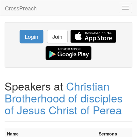
CrossPreach
Toggl
naviga
Login
Join
Speakers at
Christian
Brotherhood of disciples
of Jesus Christ of Perea
Name
Sermons