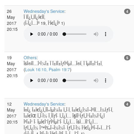
26
Wednesday's Service
:
4
May
Î ÏÎ¿Ï„ÏÎ¿Ï€Î­Ï‚
2017
(Î›Î¿Ï…Îº 19, Î‘Ï€Î¿Îº 1)
20:15
19
Others
:
5
May
ÎšÎ®ÏÏ…Î³Î¼Î± Î Î±ÏÎ±ÏƒÎºÎµÏ…Î®Ï‚ Î ÎµÏÎ±Î¯Î±Ï‚
2017
(
Louk 16:10, Psalm 19:7
)
20:15
12
Wednesday's Service
:
4
May
Î¤Î¿ Î±Ï€Î¿Ï„Î­Î»ÎµÎ¼Î± Ï„Î·Ï‚ Î±Ï€Î¿Î¼Î¬ÎºÏÏ…Î½ÏƒÎ·Ï‚
2017
Î±Ï€ÏŒ Ï„Î·Î½ Î¸Î­ÏƒÎ· Ï„Î¿Ï… Î§ÏÎ¹ÏƒÏ„Î¹Î±Î½Î¹Î¿Ï
20:15
ÎºÎ±Î¹ Î· ÎµÏ€Î¯ÏƒÎºÎµÏˆÎ· Ï„Î¿Ï… ÎšÏ…ÏÎ¯Î¿Ï…
ÏƒÏ„Î¿Î½ Î™Ï‰Î¬Î½Î½Î· ÏƒÏ„Î·Î½ Î‘Ï€Î¿ÎºÎ¬Î»Ï…ÏˆÎ·
(Î¡Î¿ÏÎ¸ 1 ÎºÎ±Î¹ Î‘Ï€Î¿ÎºÎ¬Î»Ï…ÏˆÎ· 1)