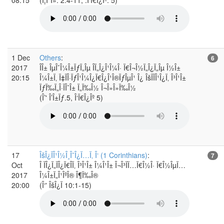
1 Dec
Others
:
6
2017
ÎÎ± ÎµÎ¯Î¼Î±ÏƒÏ„Îµ Î­Ï„Î¿Î¹Î¼Î· Ï€Î¬Î½Ï„Î¿Ï„Îµ Î½Î±
20:15
Î¼Î±Ï‚ Ï‡ÏÎ·ÏƒÎ¹Î¼Î¿Ï€Î¿Î¹Î®ÏƒÎµÎ¹ Î¿ ÎšÏÏÎ¹Î¿Ï‚ Î³Î¹Î±
ÏƒÏ‰Ï„Î·ÏÎ¯Î± Ï„Ï‰Î½ Î¬Î»Î»Ï‰Î½
(Î’' Î’Î±Ïƒ.5, Î‘Ï€Î¿Îº 5)
17
ÎšÎ¿ÏÎ¹Î½Î¸Î¯Î¿Ï…Ï‚ Î‘ (1 Corinthians)
:
7
Oct
Î ÏÎ¿Ï„ÏÎ¿Ï€Î­Ï‚ Î³Î¹Î± Î¼Î¹Î± Î¬Î³ÏÏ…Ï€Î½Î· Ï€Î½ÎµÏ…
2017
Î¼Î±Ï„Î¹ÎºÎ® Î¶Ï‰Î®
20:00
(Î‘' ÎšÎ¿Ï 10:1-15)