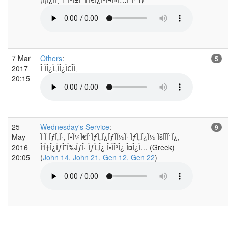
7 Mar
Others
:
5
2017
Î ÏÎ¿Ï„ÏÎ¿Ï€Î­Ï‚
20:15
25
Wednesday's Service
:
9
May
Î Î¯ÏƒÏ„Î·, Î•Î¼Ï€Î¹ÏƒÏ„Î¿ÏƒÏÎ½Î· ÏƒÏ„Î¿Î½ ÎšÏÏÎ¹Î¿,
2016
Î‘Ï†Î¿ÏƒÎ¯Ï‰ÏƒÎ· ÏƒÏ„Î¿ Î•ÏÎ³Î¿ Î¤Î¿Ï… (Greek)
20:05
(
John 14, John 21, Gen 12, Gen 22
)