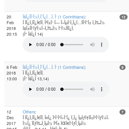
20
ÎšÎ¿ÏÎ¹Î½Î¸Î¯Î¿Ï…Ï‚ Î‘ (1 Corinthians)
:
12
Feb
Î ÏÎ¿Ï„ÏÎ¿Ï€Î­Ï‚ ÎºÎ±Î¹ Î— Î»ÎµÎ¹Ï„Î¿Ï…ÏÎ³Î¯Î± Ï„Ï‰Î½
2018
Ï‡Î±ÏÎ¹ÏƒÎ¼Î¬Ï„Ï‰Î½ Î‘'Î¼Î­ÏÎ¿Ï‚
20:15
(Î‘' ÎšÎ¿Ï 14)
6 Feb
ÎšÎ¿ÏÎ¹Î½Î¸Î¯Î¿Ï…Ï‚ Î‘ (1 Corinthians)
:
9
2018
Î ÏÎ¿Ï„ÏÎ¿Ï€Î­Ï‚
13:00
(Î‘' ÎšÎ¿Ï 13,14)
12
Others
:
7
Dec
Î ÏÎ¿Ï„ÏÎ¿Ï€Î­Ï‚ Î¤Î¿ Î²Î¹Î²Î»Î¯Î¿ Ï„Î¿ ÎµÏƒÏ†ÏÎ±Î³Î¹ÏƒÎ¼Î­
2017
Î½Î¿ Î­ÏƒÏ‰Î¸ÎµÎ½ ÎºÎ± ÏŒÏ€Î¹ÏƒÎ¸ÎµÎ½
08:15
(Î¦Î¯Î». 2:4-11, .Î‘Ï€Î¿Îº. 5)