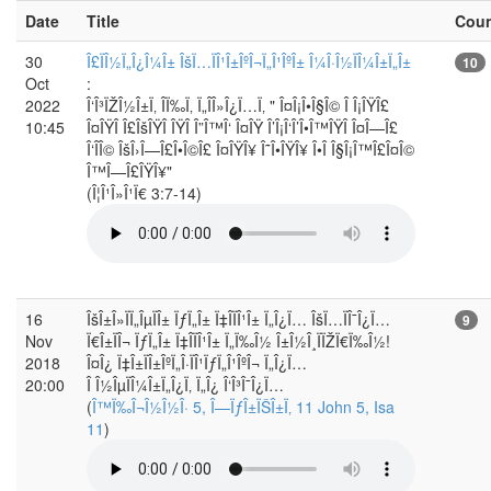
Date
Title
Cou
30
Î£ÏÎ½Ï„Î¿Î¼Î± ÎšÏ…ÏÎ¹Î±ÎºÎ¬Ï„Î¹ÎºÎ± Î¼Î·Î½ÏÎ¼Î±Ï„Î±
10
Oct
:
2022
Î‘Î³ÏŽÎ½Î±Ï‚ Î­Ï‰Ï‚ Ï„Î­Î»Î¿Ï…Ï‚ " Î¤Î¡Î•Î§Î© Î Î¡ÎŸÎ£
10:45
Î¤ÎŸÎ Î£ÎšÎŸÎ ÎŸÎ Î”Î™Î‘ Î¤ÎŸ Î’Î¡Î‘Î’Î•Î™ÎŸÎ Î¤Î—Î£
Î‘ÎÎ© ÎšÎ›Î—Î£Î•Î©Î£ Î¤ÎŸÎ¥ Î˜Î•ÎŸÎ¥ Î•Î Î§Î¡Î™Î£Î¤Î©
Î™Î—Î£ÎŸÎ¥"
(Î¦Î¹Î»Î¹Ï€ 3:7-14)
16
ÎšÎ±Î»ÏÏ„ÎµÏÎ± ÏƒÏ„Î± Ï‡Î­ÏÎ¹Î± Ï„Î¿Ï… ÎšÏ…ÏÎ¯Î¿Ï…
9
Nov
Ï€Î±ÏÎ¬ ÏƒÏ„Î± Ï‡Î­ÏÎ¹Î± Ï„Ï‰Î½ Î±Î½Î¸ÏÏŽÏ€Ï‰Î½!
2018
Î¤Î¿ Ï‡Î±ÏÎ±ÎºÏ„Î·ÏÎ¹ÏƒÏ„Î¹ÎºÎ¬ Ï„Î¿Ï…
20:00
Î Î½ÎµÏÎ¼Î±Ï„Î¿Ï‚ Ï„Î¿ Î‘Î³Î¯Î¿Ï…
(
Î™Ï‰Î¬Î½Î½Î· 5, Î—ÏƒÎ±ÏŠÎ±Ï‚ 11 John 5, Isa
11
)