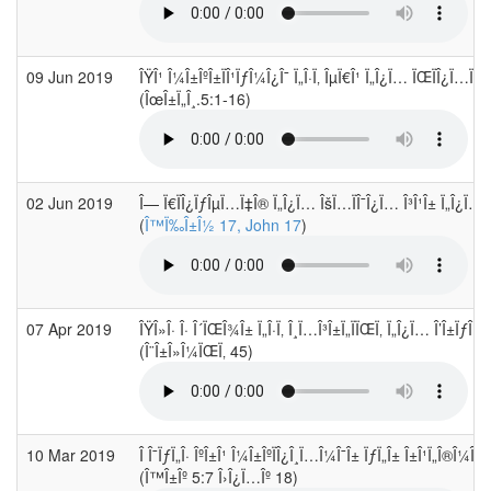
09 Jun 2019
ÎŸÎ¹ Î¼Î±ÎºÎ±ÏÎ¹ÏƒÎ¼Î¿Î¯ Ï„Î·Ï‚ ÎµÏ€Î¹ Ï„Î¿Ï… ÏŒÏÎ¿Ï…Ï‚ Î
(ÎœÎ±Ï„Î¸.5:1-16)
02 Jun 2019
Î— Ï€ÏÎ¿ÏƒÎµÏ…Ï‡Î® Ï„Î¿Ï… ÎšÏ…ÏÎ¯Î¿Ï… Î³Î¹Î± Ï„Î¿Ï…Ï‚ Î´Î¹Î
(
Î™Ï‰Î±Î½ 17, John 17
)
07 Apr 2019
ÎŸÎ»Î· Î· Î´ÏŒÎ¾Î± Ï„Î·Ï‚ Î¸Ï…Î³Î±Ï„ÏÏŒÏ‚ Ï„Î¿Ï… Î’Î±ÏƒÎ¹Î
(Î¨Î±Î»Î¼ÏŒÏ‚ 45)
10 Mar 2019
Î Î¯ÏƒÏ„Î· ÎºÎ±Î¹ Î¼Î±ÎºÏÎ¿Î¸Ï…Î¼Î¯Î± ÏƒÏ„Î± Î±Î¹Ï„Î®Î¼Î±Ï„
(Î™Î±Îº 5:7 Î›Î¿Ï…Îº 18)