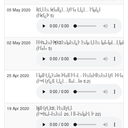
05 May 2020
Î£Ï„Î·Î½ Ï€Î±ÏÎ¿Ï…ÏƒÎ¯Î± Ï„Î¿Ï… Î˜ÎµÎ¿Ï
(Î‘Ï€Î¿Îº 5)
02 May 2020
Î‘Î³Ï‰Î½Î¹Î¶ÏŒÎ¼ÎµÎ½Î¿Î¹ Î¼Îµ Ï„Î·Î½ ÎµÎ»ÎµÏ…Î¸ÎµÏÎ¯Î±
(Î“Î±Î» 5)
25 Apr 2020
Î ÎµÏÎ¹Ï„Î¿Î¼Î® ÎºÎ±ÏÎ´Î¹Î¬Ï‚ - Î‘Î½Î±Î³Î­Î½Î½Î·ÏƒÎ· Î³Î¹
(Î™Î·ÏƒÎ¿ÏÏ‚ Ï„Î¿Ï… ÎÎ±Ï…Î® 5:2)
19 Apr 2020
Î§ÏÎ¹ÏƒÏ„ÏŒ; Î‘Î½Î­ÏƒÏ„Î·
(Î™Ï‰Î¬Î½Î½Î· 20, Î ÏÎ¬Î¾ÎµÎ¹Ï‚ Î² 22)