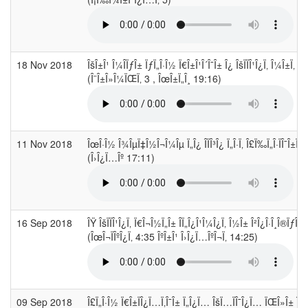
18 Nov 2018
ÎšÎ±Î¹ Î¼Î­ÏƒÎ± ÏƒÏ„Î·Î½ Ï€Î±Î¹Î´Î¯Î± Î¿ ÎšÏÏÎ¹Î¿Ï‚ Î¼Î±Ï‚ Î
(Î¨Î±Î»Î¼ÏŒÏ‚ 3 , ÎœÎ±Ï„Î¸ 19:16)
11 Nov 2018
ÎœÎ·Î½ Î¾ÎµÏ‡Î½Î¬Î¼Îµ Ï„Î¿ Î­ÏÎ³Î¿ Ï„Î·Ï‚ Î£Ï‰Ï„Î·ÏÎ¯Î±
(Î›Î¿Ï…Îº 17:11)
16 Sep 2018
ÎŸ ÎšÏÏÎ¹Î¿Ï‚ Ï€Î¬Î½Ï„Î± Î­Ï„Î¿Î¹Î¼Î¿Ï‚ Î½Î± Î²Î¿Î·Î¸Î®ÏƒÎ
(ÎœÎ¬ÏÎºÎ¿Ï‚ 4:35 ÎºÎ±Î¹ Î›Î¿Ï…ÎºÎ¬Ï‚ 14:25)
09 Sep 2018
Î£Ï„Î·Î½ Ï€Î±ÏÎ¿Ï…Ï‚Î¯Î± Ï„Î¿Ï… ÎšÏ…ÏÎ¯Î¿Ï… ÏŒÎ»Î± ÎµÎ