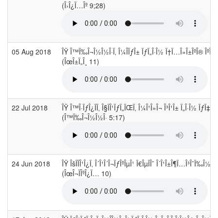
(Î›Î¿Ï…Îº 9;28)
05 Aug 2018
ÎŸ Î™Ï‰Î¬Î½Î½Î·Ï‚ Î¼Î­ÏƒÎ± ÏƒÏ„Î·Î½ Ï†Ï…Î»Î±ÎºÎ® ÎºÎ»Î¿Î½Î
(ÎœÎ±Ï„Î¸ 11)
22 Jul 2018
ÎŸ Î™Î·ÏƒÎ¿ÏÏ‚ Î§ÏÎ¹ÏƒÏ„ÏŒÏ‚ Î¼Î¹Î»Î¬ Î³Î¹Î± Ï„Î·Î½ ÏƒÏ‡Î­
(Î™Ï‰Î¬Î½Î½Î· 5:17)
24 Jun 2018
ÎŸ ÎšÏÏÎ¹Î¿Ï‚ Î´Î¹Î´Î¬ÏƒÎºÎµÎ¹ Ï€ÎµÏÎ¯ Î´Î¹Î±Î¶Ï…Î³Î¯Ï‰Î½
(ÎœÎ¬ÏÎºÎ¿Ï… 10)