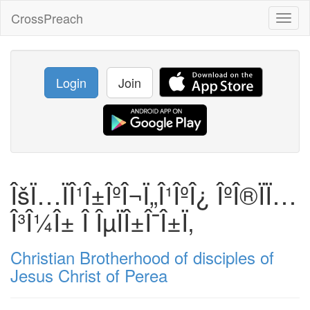
CrossPreach
Toggl
naviga
Login
Join
ÎšÏ…ÏÎ¹Î±ÎºÎ¬Ï„Î¹ÎºÎ¿ ÎºÎ®ÏÏ…
Î³Î¼Î± Î ÎµÏÎ±Î¯Î±Ï‚
Christian Brotherhood of disciples of
Jesus Christ of Perea