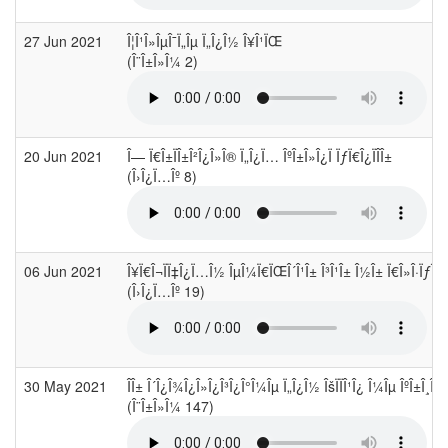
27 Jun 2021
Î¦Î¹Î»ÎµÎ¯Ï„Îµ Ï„Î¿Î½ Î¥Î¹ÏŒ
(Î¨Î±Î»Î¼ 2)
20 Jun 2021
Î— Ï€Î±ÏÎ±Î²Î¿Î»Î® Ï„Î¿Ï… ÎºÎ±Î»Î¿Ï ÏƒÏ€Î¿ÏÎ­Î±
(Î›Î¿Ï…Îº 8)
06 Jun 2021
Î¥Ï€Î¬ÏÏ‡Î¿Ï…Î½ ÎµÎ¼Ï€ÏŒÎ´Î¹Î± Î³Î¹Î± Î½Î± Ï€Î»Î·ÏƒÎ¹Î¬Ï
(Î›Î¿Ï…Îº 19)
30 May 2021
ÎÎ± Î´Î¿Î¾Î¿Î»Î¿Î³Î¿Î°Î¼Îµ Ï„Î¿Î½ ÎšÏÏÎ¹Î¿ Î¼Îµ ÎºÎ±Î¸Î±ÏÎ
(Î¨Î±Î»Î¼ 147)