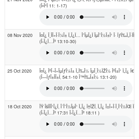
(Î•Î²Ï 11: 1-17)
08 Nov 2020
Î¤Î¿ Î¸Î­Î»Î·Î¼Î± Ï„Î¿Ï… Î˜ÎµÎ¿Ï ÎµÎ¯Î½Î±Î¹ Î· ÏƒÏ‰Ï„Î·ÏÎ
(Î›Î¿Ï…Îº 13:10-30)
25 Oct 2020
Î¤Î¿ ÎºÎ¬Î»ÎµÏƒÎ¼Î± Ï„Ï‰Î½ ÎµÎ¸Î½ÏŽÎ½ ÎºÎ±Î¹ Ï„Î¿ Ï€Î±Ï
(Î—ÏƒÎ±ÎÎ±Ï‚ 54:1-10 Î™Ï‰Î±Î½ 13:1-20)
18 Oct 2020
ÎŸ ÎšÏÏÎ¹Î¿Ï‚ Î´Î¯Î½ÎµÎ¹ Ï„Î¿ Ï†ÏŽÏ‚ Ï„Î¿ Î±Î»Î·Î¸Î¹Î½Ï
(Î›Î¿Ï…Îº 17:31 Î›Î¿Ï…Îº 18:11 )