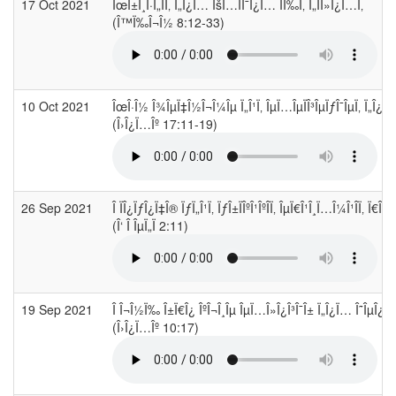
17 Oct 2021
ÎœÎ±Î¸Î·Ï„Î­Ï‚ Ï„Î¿Ï… ÎšÏ…ÏÎ¯Î¿Ï… Î­Ï‰Ï‚ Ï„Î­Î»Î¿Ï…Ï‚
(Î™Ï‰Î¬Î½ 8:12-33)
10 Oct 2021
ÎœÎ·Î½ Î¾ÎµÏ‡Î½Î¬Î¼Îµ Ï„Î¹Ï‚ ÎµÏ…ÎµÏÎ³ÎµÏƒÎ¯ÎµÏ‚ Ï„Î¿Ï
(Î›Î¿Ï…Îº 17:11-19)
26 Sep 2021
Î ÏÎ¿ÏƒÎ¿Ï‡Î® ÏƒÏ„Î¹Ï‚ ÏƒÎ±ÏÎºÎ¹ÎºÎ­Ï‚ ÎµÏ€Î¹Î¸Ï…Î¼Î¹Î­Ï‚ 
(Î‘ Î ÎµÏ„Ï 2:11)
19 Sep 2021
Î Î¬Î½Ï‰ Î±Ï€Î¿ ÎºÎ¬Î¸Îµ ÎµÏ…Î»Î¿Î³Î¯Î± Ï„Î¿Ï… Î˜ÎµÎ¿Ï Îµ
(Î›Î¿Ï…Îº 10:17)