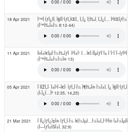
18 Apr 2021
Î™Î·ÏƒÎ¿ÏÏ‚ Î§ÏÎ¹ÏƒÏ„ÏŒÏ‚, Ï„Î¿ Î¦Ï‰Ï‚ Ï„Î¿Ï… ÎºÏŒÏƒÎ¼Î
(Î™Ï‰Î±Î½ 8:12-44)
11 Apr 2021
Î¤Î±Ï€ÎµÎ¯Î½Ï‰ÏƒÎ· ÎºÎ±Î¹ Ï…Ï€Î·ÏÎµÏƒÎ¯Î± Î´Î¹Î´Î¬ÏƒÎºÎµÎ¹ Î
(Î™Ï‰Î±Î½Î½Î® 13)
05 Apr 2021
Î ÏÏŽÏ„Î· Î±Î³Î¬Ï€Î· ÏƒÏ„Î·Î½ Î¶Ï‰Î® Î¼Î±Ï‚ Î¿ Î§ÏÎ¹ÏƒÏ„ÏŒÏ
(Î›Î¿Ï…Îº 12:35, 14,25)
21 Mar 2021
Î ÏÎ¿ÏƒÎ¿Ï‡Î® ÏƒÏ„Î·Î½ Ï€Î½ÎµÏ…Î¼Î±Ï„Î¹ÎºÎ® Î±Î¼ÎµÏÎ¹Î
(Î—ÏƒÎ±ÏŠÎ±Ï‚ 32:9)