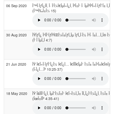
06 Sep 2020
Î™Î·ÏƒÎ¿ÏÏ‚ Î· Î‘Î¼Ï€ÎµÎ»Î¿Ï‚ ÎºÎ±Î¹ Î· ÎµÎºÎºÎ»Î·ÏƒÎ¯Î± Ï„Î± 
(Î™Ï‰Î±Î½ 15)
30 Aug 2020
ÎŸÏƒÎ¿ Î²ÏÎ¹ÏƒÎºÏŒÎ¼Î±ÏƒÏ„Îµ ÏƒÏ„Î·Î½ Î³Î· Î±Ï…Ï„Î® Î½Î± Î
(Î‘ Î ÎµÏ„Ï 4:7)
21 Jun 2020
ÎŸ Ï€Î»Î·ÏƒÎ¯Î¿Î½ Ï€Î¿Ï… Ï€ÏÎ­Ï€ÎµÎ¹ Î½Î± Î±Î³Î±Ï€Î®Ï
(Î›Î¿Ï…Îº 10:25-37)
18 May 2020
ÎŸ ÎšÏÏÎ¹Î¿Ï‚ ÎµÎ¯Î½Î±Î¹ Ï€Î¬Î½Ï„Î± Î­Ï„Î¿Î¹Î¼Î¿Ï‚ Î½Î± Î²
(ÎœÎ±ÏÎº 4:35-41)