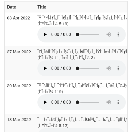
Date
Title
03 Apr 2022
ÎŸ Î™Î·ÏƒÎ¿ÏÏ‚ Ï€Î±ÏÎ¬Î´ÎµÎ¹Î³Î¼Î± ÏƒÎµ Î¼Î±Ï‚ Î³Î¹Î± Î½Î
(Î™Ï‰Î±Î½ 5:19)
27 Mar 2022
Î£Ï„Î®ÏÎ¹Î³Î¼Î± Î¼Î±Ï‚ Î¿ ÎšÏÏÎ¹Î¿Ï‚, ÎŸÎ¹ ÎœÎ±ÎºÎ±ÏÎ¹Ïƒ
(Î¨Î±Î»Î¼ 11, ÎœÎ±Ï„Î¸Î±Î¯Î¿Î½ 3)
20 Mar 2022
ÎŸ ÎšÏÏÎ¹Î¿Ï‚ Î´Î¯ÎºÎ±Î¹Î¿Ï‚ ÎµÎºÏ€Î±Î¹Î´ÎµÏ…Ï„Î®Ï‚ Ï„Ï‰Î½
(Î¨Î±Î»Î¼ 119)
13 Mar 2022
Î— Î±Î»Î®Î¸ÎµÎ¹Î± Ï„Î¿Ï… Î»ÏŒÎ³Î¿Ï… Î¤Î¿Ï… Î§ÏÎ¹ÏƒÏ„Î¿
(Î™Ï‰Î±Î½ 8:12)