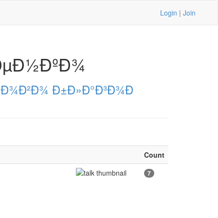
Login
|
Join
½ÐµÐ½ÐºÐ¾
Ð»Ð¾Ð²Ð¾ Ð±Ð»Ð°Ð³Ð¾Ð
Count
7