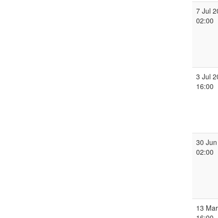
7 Jul 
02:00
3 Jul 
16:00
30 Jun
02:00
13 Mar
16:00