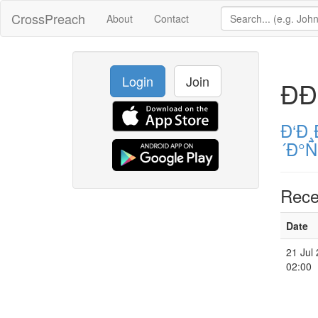
CrossPreach
About
Contact
Login
Join
Ð
Ð‘Ð
´Ð°Ñ
Rece
Date
21 Jul
02:00