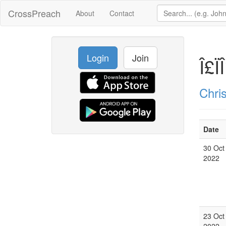
CrossPreach
About
Contact
Login
Join
Î£Ï
Chris
Date
30 Oct
2022
23 Oct