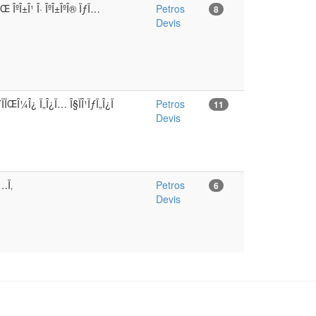
ÏŒ ÎºÎ±Î¹ Î· ÎºÎ±ÎºÎ® ÏƒÏ…
Petros
8
Devis
´ÏÏŒÎ¼Î¿ Ï„Î¿Ï… Î§ÏÎ¹ÏƒÏ„Î¿Ï
Petros
11
Devis
Ï…Ï‚
Petros
6
Devis