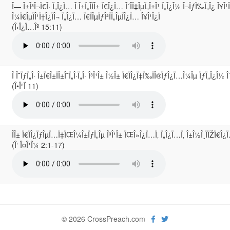
Î— Î±Î³Î¬Ï€Î· Ï„Î¿Ï… Î Î±Ï„Î­ÏÎ± Ï€Î¿Ï… Î´Î­Ï‡ÎµÏ„Î±Î¹ Ï„Î¿Î½ Î¬ÏƒÏ‰Ï„Î¿ Î¥Î¹
Î¼Ï€ÎµÏÎ¹Ï†Î¿ÏÎ¬ Ï„Î¿Ï… Ï€ÏÎµÏƒÎ²ÏÏ„ÎµÏÎ¿Ï… Î¥Î¹Î¿Ï
(Î›Î¿Ï…Îº 15:11)
Î Î¯ÏƒÏ„Î· Î±Ï€Î±ÏÎ±Î¯Ï„Î·Ï„Î· Î³Î¹Î± Î½Î± Ï€ÏÎ¿Ï‡Ï‰ÏÎ®ÏƒÎ¿Ï…Î¼Îµ ÏƒÏ„Î¿Î½ Î
(Î•Î²Ï 11)
ÎÎ± Ï€ÏÎ¿ÏƒÎµÏ…Ï‡ÏŒÎ¼Î±ÏƒÏ„Îµ Î³Î¹Î± ÏŒÎ»Î¿Ï…Ï‚ Ï„Î¿Ï…Ï‚ Î±Î½Î¸ÏÏŽÏ€Î¿
(Î‘ Î¤Î¹Î¼ 2:1-17)
© 2026 CrossPreach.com