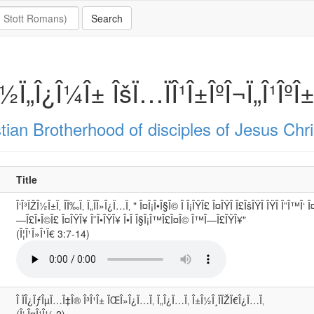
Î½Ï„Î¿Î¼Î± ÎšÏ…ÏÎ¹Î±ÎºÎ¬Ï„Î¹ÎºÎ
tian Brotherhood of disciples of Jesus Chri
Title
Î‘Î³ÏŽÎ½Î±Ï‚ Î­Ï‰Ï‚ Ï„Î­Î»Î¿Ï…Ï‚ " Î¤Î¡Î•Î§Î© Î Î¡ÎŸÎ£ Î¤ÎŸÎ Î£ÎšÎŸÎ ÎŸÎ Î”Î™Î‘ Î¤
—Î£Î•Î©Î£ Î¤ÎŸÎ¥ Î˜Î•ÎŸÎ¥ Î•Î Î§Î¡Î™Î£Î¤Î© Î™Î—Î£ÎŸÎ¥"
(Î¦Î¹Î»Î¹Ï€ 3:7-14)
Î ÏÎ¿ÏƒÎµÏ…Ï‡Î® Î³Î¹Î± ÏŒÎ»Î¿Ï…Ï‚ Ï„Î¿Ï…Ï‚ Î±Î½Î¸ÏÏŽÏ€Î¿Ï…Ï‚