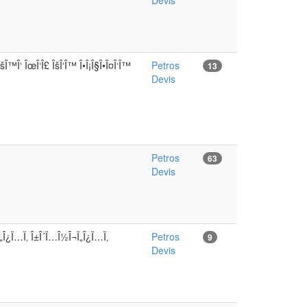
Devis
šÎ™Î‘ ÎœÎ‘Î£ ÎšÎ‘Î™ Î•Î¡Î§Î•Î¤Î‘Î™
Petros
13
Devis
Petros
63
Devis
Ï„Î¿Ï…Ï‚ Î±Î´Ï…Î½Î¬Ï„Î¿Ï…Ï‚
Petros
9
Devis