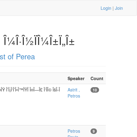
Login
|
Join
± Î¼Î·Î½ÏÎ¼Î±Ï„Î±
st of Perea
Speaker
Count
ÎŸ Î’Î¡Î‘Î’Î•Î™ÎŸÎ Î¤Î—Î£ Î‘ÎÎ© ÎšÎ›Î
Astrit ,
10
Petros
Petros
9