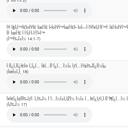
(Î‘ Î¤Î¹Î¼ 2)
ÎŸ Î§Î¡Î™Î£Î¤ÎŸÎ£ ÎœÎ‘Î£ Î•Î¤ÎŸÎ™ÎœÎ‘Î£Î• Î¤Î—Î ÎŸÎ¥Î¡Î‘ÎÎ™Î‘ ÎšÎ‘Î¤ÎŸÎ™Î
ÎÎ‘ ÎœÎ‘Î£ Î Î‘Î¡Î‘Î›Î‘Î’Î•Î™
(Î™Ï‰Î±Î½ 14:1-7)
Î ÏÎ¿Ï„ÏÎ¿Ï€Î® Ï„Î¿Ï… ÎšÏ…ÏÎ¯Î¿Ï… Î½Î± ÏƒÏ…Î³Ï‡Ï‰ÏÎ¿ÏÎ¼Îµ
(ÎœÎ±Ï„Î¸ 18)
Î¥Ï€Î¿Ï‡ÏÎ­Ï‰ÏƒÎ· Ï„Ï‰Î½ Î´Ï…Î½Î±Ï„ÏŽÎ½ Î½Î± Ï…Ï€Î¿ÏƒÏ„Î·ÏÎ¯Î¶Î¿Ï…Î½ 
(Î¡Ï‰Î¼ 17)