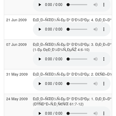
21 Jun 2009
Ð¡Ð¸Ð»ÑŒÐ½Ñ‹Ðµ Ð² Ð‘Ð¾Ð³Ðµ: 4. Ð¡Ð¸Ð»Ð° 
07 Jun 2009
Ð¡Ð¸Ð»ÑŒÐ½Ñ‹Ðµ Ð² Ð‘Ð¾Ð³Ðµ: 3. Ð¡Ð¸Ð»Ð° Ð
(1-Ðµ Ð¢Ð¸Ð¼Ð¾Ñ„ÐµÑŽ 4:6-10)
31 May 2009
Ð¡Ð¸Ð»ÑŒÐ½Ñ‹Ðµ Ð² Ð‘Ð¾Ð³Ðµ: 2. Ð£ÑÐ»Ð¾Ð
24 May 2009
Ð¡Ð¸Ð»ÑŒÐ½Ñ‹Ðµ Ð² Ð‘Ð¾Ð³Ðµ: 1. Ð¡Ð¸Ð»Ð° Ñ
(ÐŸÑÐ°Ð»Ñ‚Ð¸Ñ€ÑŒ 61:7-12)