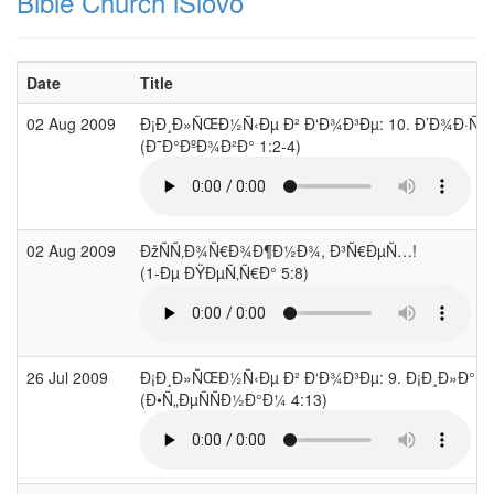
Bible Church iSlovo
Date
Title
02 Aug 2009
Ð¡Ð¸Ð»ÑŒÐ½Ñ‹Ðµ Ð² Ð‘Ð¾Ð³Ðµ: 10. Ð’Ð¾Ð·Ñ€Ð
(Ð˜Ð°ÐºÐ¾Ð²Ð° 1:2-4)
02 Aug 2009
ÐžÑÑ‚Ð¾Ñ€Ð¾Ð¶Ð½Ð¾, Ð³Ñ€ÐµÑ…!
(1-Ðµ ÐŸÐµÑ‚Ñ€Ð° 5:8)
26 Jul 2009
Ð¡Ð¸Ð»ÑŒÐ½Ñ‹Ðµ Ð² Ð‘Ð¾Ð³Ðµ: 9. Ð¡Ð¸Ð»Ð° Ñ
(Ð•Ñ„ÐµÑÑÐ½Ð°Ð¼ 4:13)