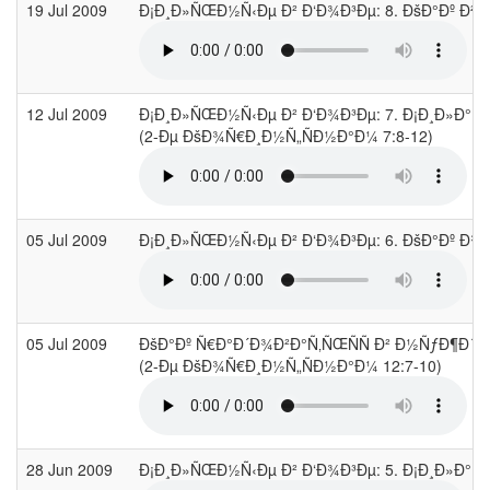
19 Jul 2009
Ð¡Ð¸Ð»ÑŒÐ½Ñ‹Ðµ Ð² Ð‘Ð¾Ð³Ðµ: 8. ÐšÐ°Ðº Ð²
12 Jul 2009
Ð¡Ð¸Ð»ÑŒÐ½Ñ‹Ðµ Ð² Ð‘Ð¾Ð³Ðµ: 7. Ð¡Ð¸Ð»Ð
(2-Ðµ ÐšÐ¾Ñ€Ð¸Ð½Ñ„ÑÐ½Ð°Ð¼ 7:8-12)
05 Jul 2009
Ð¡Ð¸Ð»ÑŒÐ½Ñ‹Ðµ Ð² Ð‘Ð¾Ð³Ðµ: 6. ÐšÐ°Ðº Ð¾
05 Jul 2009
ÐšÐ°Ðº Ñ€Ð°Ð´Ð¾Ð²Ð°Ñ‚ÑŒÑÑ Ð² Ð½ÑƒÐ¶Ð´Ð
(2-Ðµ ÐšÐ¾Ñ€Ð¸Ð½Ñ„ÑÐ½Ð°Ð¼ 12:7-10)
28 Jun 2009
Ð¡Ð¸Ð»ÑŒÐ½Ñ‹Ðµ Ð² Ð‘Ð¾Ð³Ðµ: 5. Ð¡Ð¸Ð»Ð°