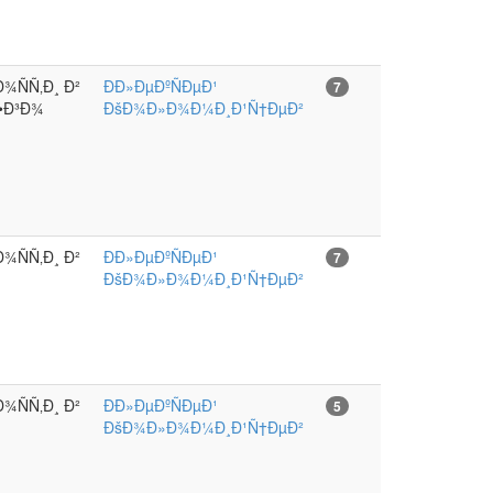
ÑÑ‚Ð¸ Ð²
ÐÐ»ÐµÐºÑÐµÐ¹
7
Ð•Ð³Ð¾
ÐšÐ¾Ð»Ð¾Ð¼Ð¸Ð¹Ñ†ÐµÐ²
ÑÑ‚Ð¸ Ð²
ÐÐ»ÐµÐºÑÐµÐ¹
7
ÐšÐ¾Ð»Ð¾Ð¼Ð¸Ð¹Ñ†ÐµÐ²
ÑÑ‚Ð¸ Ð²
ÐÐ»ÐµÐºÑÐµÐ¹
5
ÐšÐ¾Ð»Ð¾Ð¼Ð¸Ð¹Ñ†ÐµÐ²