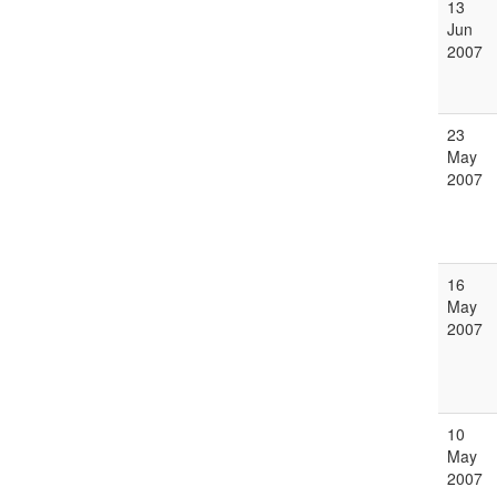
13
Jun
2007
23
May
2007
16
May
2007
10
May
2007