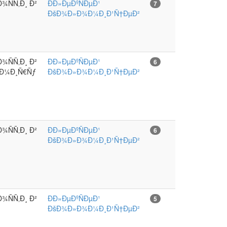
ÑÑ‚Ð¸ Ð²
ÐÐ»ÐµÐºÑÐµÐ¹
7
ÐšÐ¾Ð»Ð¾Ð¼Ð¸Ð¹Ñ†ÐµÐ²
ÑÑ‚Ð¸ Ð²
ÐÐ»ÐµÐºÑÐµÐ¹
6
 Ð¼Ð¸Ñ€Ñƒ
ÐšÐ¾Ð»Ð¾Ð¼Ð¸Ð¹Ñ†ÐµÐ²
ÑÑ‚Ð¸ Ð²
ÐÐ»ÐµÐºÑÐµÐ¹
6
ÐšÐ¾Ð»Ð¾Ð¼Ð¸Ð¹Ñ†ÐµÐ²
ÑÑ‚Ð¸ Ð²
ÐÐ»ÐµÐºÑÐµÐ¹
5
ÐšÐ¾Ð»Ð¾Ð¼Ð¸Ð¹Ñ†ÐµÐ²