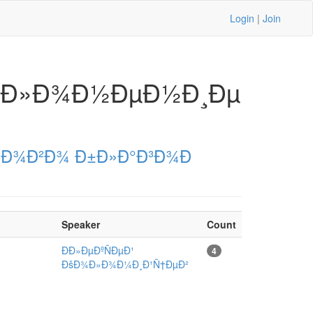
Login
|
Join
ÐºÐ»Ð¾Ð½ÐµÐ½Ð¸Ðµ
Ð»Ð¾Ð²Ð¾ Ð±Ð»Ð°Ð³Ð¾Ð
Speaker
Count
ÐÐ»ÐµÐºÑÐµÐ¹
4
ÐšÐ¾Ð»Ð¾Ð¼Ð¸Ð¹Ñ†ÐµÐ²