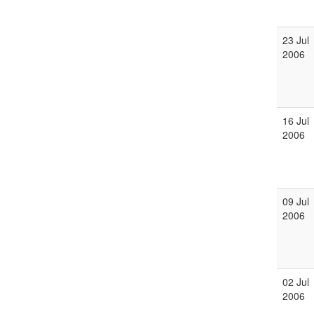
23 Jul
2006
16 Jul
2006
09 Jul
2006
02 Jul
2006