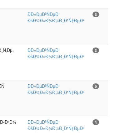
ÐÐ»ÐµÐºÑÐµÐ¹
3
ÐšÐ¾Ð»Ð¾Ð¼Ð¸Ð¹Ñ†ÐµÐ²
¸Ñ‚Ðµ,
ÐÐ»ÐµÐºÑÐµÐ¹
3
ÐšÐ¾Ð»Ð¾Ð¼Ð¸Ð¹Ñ†ÐµÐ²
Ñ
ÐÐ»ÐµÐºÑÐµÐ¹
5
ÐšÐ¾Ð»Ð¾Ð¼Ð¸Ð¹Ñ†ÐµÐ²
 Ð•Ð³Ð¾
ÐÐ»ÐµÐºÑÐµÐ¹
4
ÐšÐ¾Ð»Ð¾Ð¼Ð¸Ð¹Ñ†ÐµÐ²