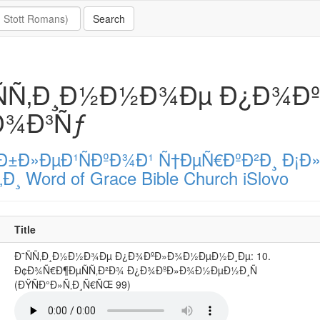
ÑÑ‚Ð¸Ð½Ð½Ð¾Ðµ Ð¿Ð¾
Ð¾Ð³Ñƒ
¸Ð±Ð»ÐµÐ¹ÑÐºÐ¾Ð¹ Ñ†ÐµÑ€ÐºÐ²Ð¸ Ð¡
‚Ð¸ Word of Grace Bible Church iSlovo
Title
Ð˜ÑÑ‚Ð¸Ð½Ð½Ð¾Ðµ Ð¿Ð¾ÐºÐ»Ð¾Ð½ÐµÐ½Ð¸Ðµ: 10.
Ð¢Ð¾Ñ€Ð¶ÐµÑÑ‚Ð²Ð¾ Ð¿Ð¾ÐºÐ»Ð¾Ð½ÐµÐ½Ð¸Ñ
(ÐŸÑÐ°Ð»Ñ‚Ð¸Ñ€ÑŒ 99)