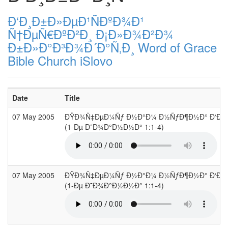
Ð‘Ð¸Ð±Ð»ÐµÐ¹ÑÐºÐ¾Ð¹
Ñ†ÐµÑ€ÐºÐ²Ð¸ Ð¡Ð»Ð¾Ð²Ð¾
Ð±Ð»Ð°Ð³Ð¾Ð´Ð°Ñ‚Ð¸ Word of Grace
Bible Church iSlovo
Date
Title
07 May 2005
ÐŸÐ¾Ñ‡ÐµÐ¼Ñƒ Ð½Ð°Ð¼ Ð½ÑƒÐ¶Ð½Ð° Ð‘Ð¸Ð±Ð»
(1-Ðµ Ð˜Ð¾Ð°Ð½Ð½Ð° 1:1-4)
07 May 2005
ÐŸÐ¾Ñ‡ÐµÐ¼Ñƒ Ð½Ð°Ð¼ Ð½ÑƒÐ¶Ð½Ð° Ð‘Ð¸Ð±Ð»
(1-Ðµ Ð˜Ð¾Ð°Ð½Ð½Ð° 1:1-4)