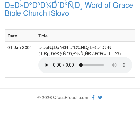
Ð±Ð»Ð°Ð³Ð¾Ð´Ð°Ñ‚Ð¸ Word of Grace
Bible Church iSlovo
Date
Title
01 Jan 2001
Ð’ÐµÑ‡ÐµÑ€Ñ Ð“Ð¾ÑÐ¿Ð¾Ð´Ð½Ñ
(1-Ðµ ÐšÐ¾Ñ€Ð¸Ð½Ñ„ÑÐ½Ð°Ð¼ 11:23)
© 2026 CrossPreach.com